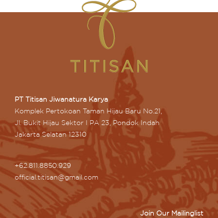
PT Titisan Jiwanatura Karya
Komplek Pertokoan Taman Hijau Baru No.21,
Jl. Bukit Hijau Sektor I PA 23, Pondok Indah
Jakarta Selatan 12310
+62.811.8850.929
official.titisan@gmail.com
Join Our Mailinglist