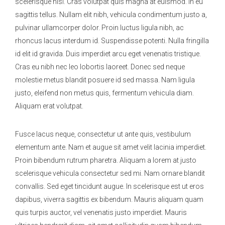
scelerisque nisi. Cras volutpat quis magna at euismod. In eu
sagittis tellus. Nullam elit nibh, vehicula condimentum justo a,
pulvinar ullamcorper dolor. Proin luctus ligula nibh, ac
rhoncus lacus interdum id. Suspendisse potenti. Nulla fringilla
id elit id gravida. Duis imperdiet arcu eget venenatis tristique.
Cras eu nibh nec leo lobortis laoreet. Donec sed neque
molestie metus blandit posuere id sed massa. Nam ligula
justo, eleifend non metus quis, fermentum vehicula diam.
Aliquam erat volutpat.
Fusce lacus neque, consectetur ut ante quis, vestibulum
elementum ante. Nam et augue sit amet velit lacinia imperdiet.
Proin bibendum rutrum pharetra. Aliquam a lorem at justo
scelerisque vehicula consectetur sed mi. Nam ornare blandit
convallis. Sed eget tincidunt augue. In scelerisque est ut eros
dapibus, viverra sagittis ex bibendum. Mauris aliquam quam
quis turpis auctor, vel venenatis justo imperdiet. Mauris