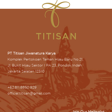
PT Titisan Jiwanatura Karya
Komplek Pertokoan Taman Hijau Baru No.21,
Jl. Bukit Hijau Sektor I PA 23, Pondok Indah
Jakarta Selatan 12310
+62.811.8850.929
official.titisan@gmail.com
Join Our Mailinglist